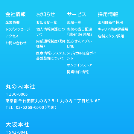
会社情報
お知らせ
サービス
採用情報
企業概要
お知らせ一覧
薬局一覧
薬剤師新卒採用
トップメッセージ
個人情報保護につ
お薬の当日配達
キャリア薬剤師採用
いて
「Uber de 薬局」
アクセス
店舗スタッフ採用
内部通報制度（取引
処方せんアプリ・
お問い合わせ
様用）
LINE
医療情報・システム
メディカル総合ポイ
基盤整備について
ント
オンラインストア
開業物件情報
丸の内本社
〒100-0005
東京都千代田区丸の内2-5-1 丸の内二丁目ビル 6Ｆ
TEL：03-6268-0500（代表）
大阪本社
〒541-0041