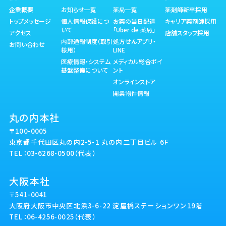
企業概要
お知らせ一覧
薬局一覧
薬剤師新卒採用
トップメッセージ
個人情報保護につ
お薬の当日配達
キャリア薬剤師採用
いて
「Uber de 薬局」
アクセス
店舗スタッフ採用
内部通報制度（取引
処方せんアプリ・
お問い合わせ
様用）
LINE
医療情報・システム
メディカル総合ポイ
基盤整備について
ント
オンラインストア
開業物件情報
丸の内本社
〒100-0005
東京都千代田区丸の内2-5-1 丸の内二丁目ビル 6Ｆ
TEL：03-6268-0500（代表）
大阪本社
〒541-0041
大阪府大阪市中央区北浜3-6-22 淀屋橋ステーションワン19階
TEL：06-4256-0025（代表）