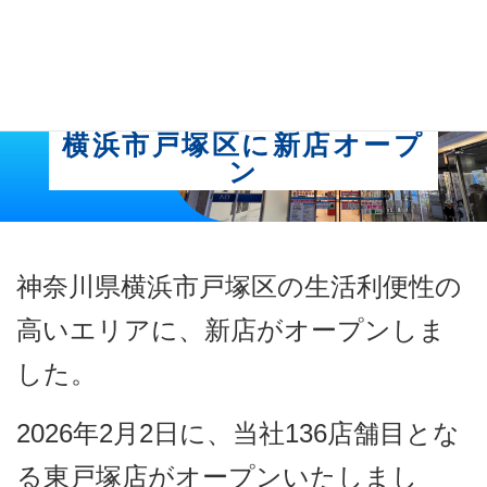
コ
ナ
ン
ビ
テ
ゲ
ン
ー
会社概要
事業紹介
薬局検索
採用情報
ツ
シ
へ
ョ
ス
ン
横浜市戸塚区に新店オープ
キ
に
ッ
移
ン
プ
動
神奈川県横浜市戸塚区の生活利便性の
高いエリアに、新店がオープンしま
した。
2026年2月2日に、当社136店舗目とな
る東戸塚店がオープンいたしまし