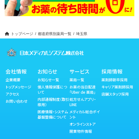
トップページ
都道府県別薬局一覧
埼玉県
会社情報
お知らせ
サービス
採用情報
企業概要
お知らせ一覧
薬局一覧
薬剤師新卒採用
トップメッセージ
個人情報保護につ
お薬の当日配達
キャリア薬剤師採用
いて
「Uber de 薬局」
アクセス
店舗スタッフ採用
内部通報制度（取引
処方せんアプリ・
お問い合わせ
様用）
LINE
医療情報・システム
メディカル総合ポイ
基盤整備について
ント
オンラインストア
開業物件情報