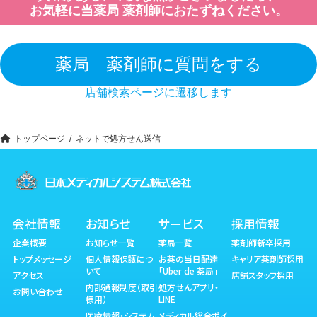
お気軽に当薬局 薬剤師におたずねください。
薬局 薬剤師に質問をする
店舗検索ページに遷移します
トップページ
ネットで処方せん送信
会社情報
お知らせ
サービス
採用情報
企業概要
お知らせ一覧
薬局一覧
薬剤師新卒採用
トップメッセージ
個人情報保護につ
お薬の当日配達
キャリア薬剤師採用
いて
「Uber de 薬局」
アクセス
店舗スタッフ採用
内部通報制度（取引
処方せんアプリ・
お問い合わせ
様用）
LINE
医療情報・システム
メディカル総合ポイ