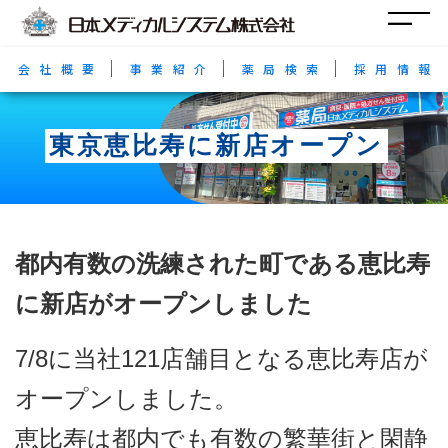
コ
ナ
ン
ビ
テ
ゲ
ン
ー
会社概要
事業紹介
薬局検索
採用情報
ツ
シ
へ
ョ
ス
ン
キ
に
東京恵比寿に新店オープン
ッ
移
プ
動
都内有数の洗練された町である恵比寿
に新店がオープンしました
7/8に当社121店舗目となる恵比寿店が
オープンしました。
恵比寿は都内でも有数の繁華街と閑静