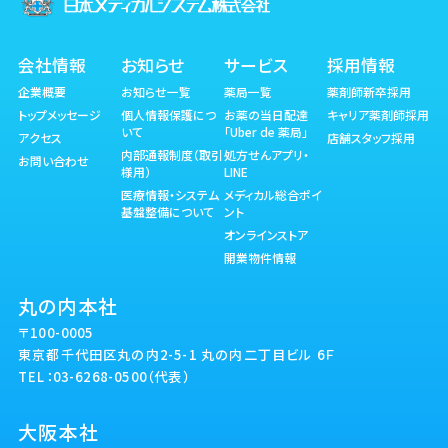
会社情報
お知らせ
サービス
採用情報
企業概要
お知らせ一覧
薬局一覧
薬剤師新卒採用
トップメッセージ
個人情報保護につ
お薬の当日配達
キャリア薬剤師採用
いて
「Uber de 薬局」
アクセス
店舗スタッフ採用
内部通報制度（取引
処方せんアプリ・
お問い合わせ
様用）
LINE
医療情報・システム
メディカル総合ポイ
基盤整備について
ント
オンラインストア
開業物件情報
丸の内本社
〒100-0005
東京都千代田区丸の内2-5-1 丸の内二丁目ビル 6Ｆ
TEL：03-6268-0500（代表）
大阪本社