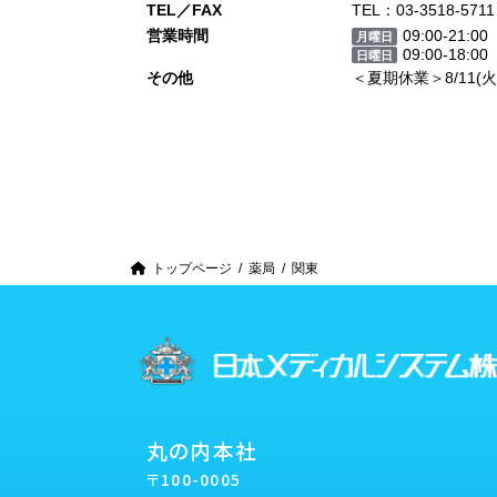
TEL／FAX
TEL：03-3518-5711
営業時間
09:00-21:00
月曜日
09:00-18:00
日曜日
その他
＜夏期休業＞8/11(火
投
稿
の
ペ
トップページ
薬局
関東
ー
ジ
送
り
丸の内本社
〒100-0005