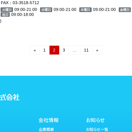
FAX：03-3518-5712
09:00-21:00
09:00-21:00
09:00-21:00
火曜日
水曜日
木曜日
金曜日
09:00-18:00
祝日
)
固
固
固
固
«
1
2
3
…
11
»
定
定
定
定
ペ
ペ
ペ
ペ
ー
ー
ー
ー
ジ
ジ
ジ
ジ
会社情報
お知らせ
企業概要
お知らせ一覧