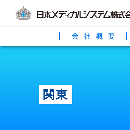
コ
ナ
ン
ビ
テ
ゲ
ン
ー
ツ
シ
へ
ョ
会社概要
ス
ン
キ
に
ッ
移
プ
動
関東