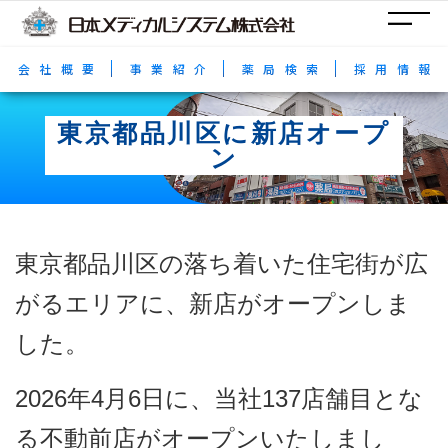
コ
ナ
ン
ビ
テ
ゲ
ン
ー
会社概要
事業紹介
薬局検索
採用情報
ツ
シ
へ
ョ
ス
ン
東京都品川区に新店オープ
キ
に
ッ
移
ン
プ
動
東京都品川区の落ち着いた住宅街が広
がるエリアに、新店がオープンしま
した。
2026年4月6日に、当社137店舗目とな
る不動前店がオープンいたしまし