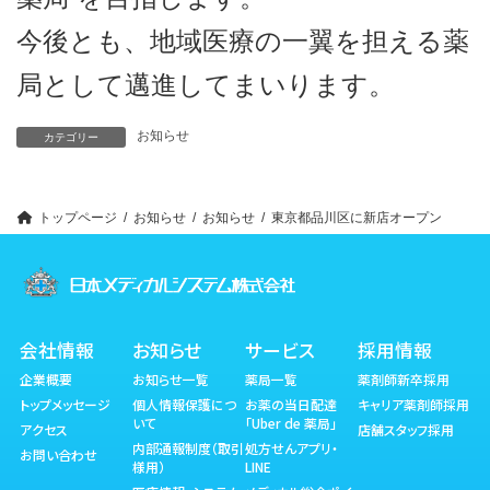
今後とも、地域医療の一翼を担える薬
局として邁進してまいります。
お知らせ
カテゴリー
トップページ
お知らせ
お知らせ
東京都品川区に新店オープン
会社情報
お知らせ
サービス
採用情報
企業概要
お知らせ一覧
薬局一覧
薬剤師新卒採用
トップメッセージ
個人情報保護につ
お薬の当日配達
キャリア薬剤師採用
いて
「Uber de 薬局」
アクセス
店舗スタッフ採用
内部通報制度（取引
処方せんアプリ・
お問い合わせ
様用）
LINE